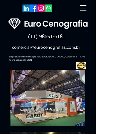
(11) 98651-6181
comercial@eurocenografias.com.br
Empresa com certificação ISO 9001, ISO/IEC 20000, COBIT4.1 e ITIL V3
Foundation pela EXIN